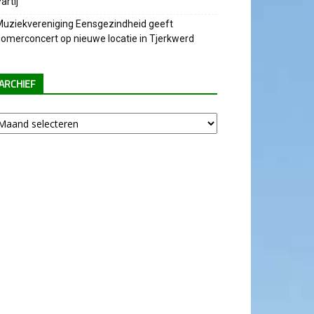
artij
uziekvereniging Eensgezindheid geeft
omerconcert op nieuwe locatie in Tjerkwerd
ARCHIEF
chief