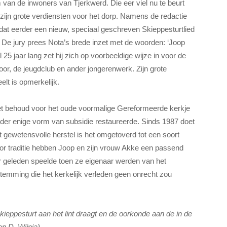
 van de inwoners van Tjerkwerd. Die eer viel nu te beurt
zijn grote verdiensten voor het dorp. Namens de redactie
at eerder een nieuw, speciaal geschreven Skieppesturtlied
 De jury prees Nota’s brede inzet met de woorden: ‘Joop
Al 25 jaar lang zet hij zich op voorbeeldige wijze in voor de
oor, de jeugdclub en ander jongerenwerk. Zijn grote
elt is opmerkelijk.
het behoud voor het oude voormalige Gereformeerde kerkje
der enige vorm van subsidie restaureerde. Sinds 1987 doet
 gewetensvolle herstel is het omgetoverd tot een soort
r traditie hebben Joop en zijn vrouw Akke een passend
r geleden speelde toen ze eigenaar werden van het
mming die het kerkelijk verleden geen onrecht zou
kieppesturt aan het lint draagt en de oorkonde aan de in de
n D. Wijnja)