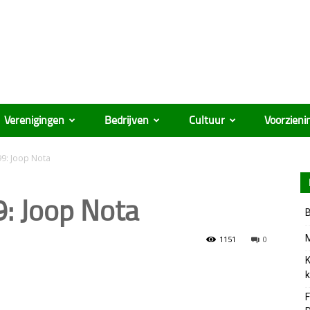
Verenigingen
Bedrijven
Cultuur
Voorzieni
99: Joop Nota
9: Joop Nota
B
M
1151
0
K
k
F