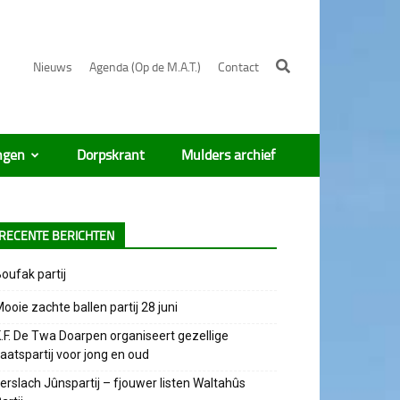
Nieuws
Agenda (Op de M.A.T.)
Contact
ngen
Dorpskrant
Mulders archief
RECENTE BERICHTEN
oufak partij
ooie zachte ballen partij 28 juni
.F. De Twa Doarpen organiseert gezellige
aatspartij voor jong en oud
erslach Jûnspartij – fjouwer listen Waltahûs