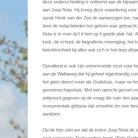
deze onderscheiding is ontleend aan de bijnaam
aan Joop Nota. Hij kreeg deze waardering voor 
sprak Henk van der Zee de aanwezigen toe, nad
door de redactieleden ten gehore was gebracht.
Nota is in man dy’t it hert op it goede plak hat.’ 
kerk, de school, de begrafenis-vereniging, het k
betrokkenheid bij alles wat zich in het dorp afspe
Opvallend is ook zijn onvermoeide inzet voor 
aan de Waltaweg dat hij geheel eigenhandig zon
het geen dienst meer als Godshuis, maar na het
gemeenschapshuis. Met een oprecht gevoel voo
antwoord gegeven op de vraag die ruim tien jaa
monumentale gebouw dat smeekte om een beste
aandoen.
Op de foto zien we dat de trotse Joop Nota de s
zaal aanwezige Tjerkwerders toont. (Foto Gerbe