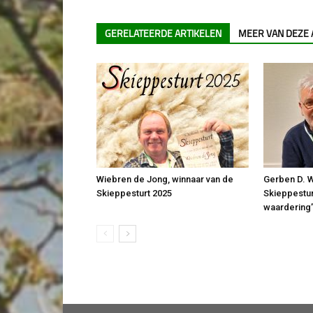
GERELATEERDE ARTIKELEN
MEER VAN DEZE
Wiebren de Jong, winnaar van de
Gerben D. W
Skieppesturt 2025
Skieppestur
waardering