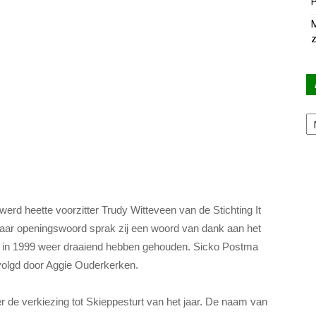
P
M
z
Ar
werd heette voorzitter Trudy Witteveen van de Stichting It
haar openingswoord sprak zij een woord van dank aan het
 ook in 1999 weer draaiend hebben gehouden. Sicko Postma
evolgd door Aggie Ouderkerken.
er de verkiezing tot Skieppesturt van het jaar. De naam van