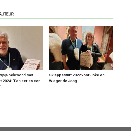
 AUTEUR
ijnja bekroond met
Skieppesturt 2022 voor Joke en
t 2024: “Een eer en een
Wieger de Jong
”