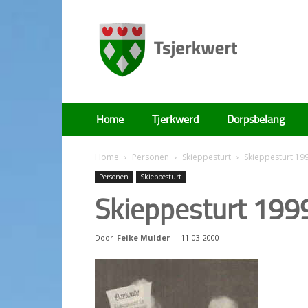
Tsjerkwert
Home
Tjerkwerd
Dorpsbelang
Home
Personen
Skieppesturt
Skieppesturt 19
Personen
Skieppesturt
Skieppesturt 199
Door
Feike Mulder
-
11-03-2000