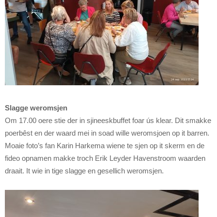
Slagge weromsjen
Om 17.00 oere stie der in sjineeskbuffet foar ús klear. Dit smakke
poerbêst en der waard mei in soad wille weromsjoen op it barren.
Moaie foto’s fan Karin Harkema wiene te sjen op it skerm en de
fideo opnamen makke troch Erik Leyder Havenstroom waarden
draait. It wie in tige slagge en gesellich weromsjen.