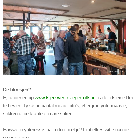
De film sjen?
Hjirunder en op
www.tsjerkwert.nl/iepenloftspul
is de folsleine film
te besjen. Lykas in oantal moaie foto’s, eftergrûn ynformaasje,
stikken út de krante en oare saken.
Hawwe jo ynteresse foar in fotoboekje? Lit it efkes witte oan de
organisaasje.