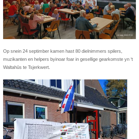
Op snein 24 septimber kamen hast 80 dielnimmers spilers,
muzikanten en helpers byinoar foar in gesellige gearkomste yn ‘t
Waltahûs te Tsjerkwert.