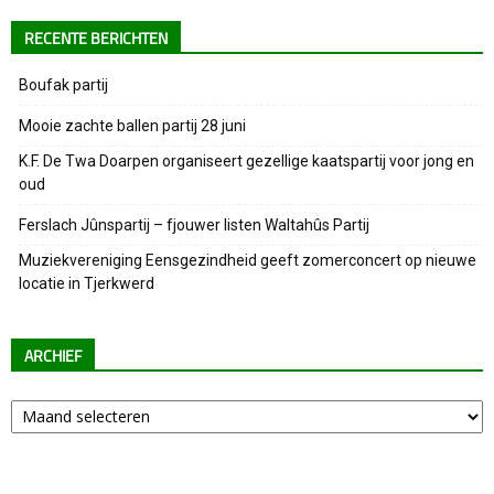
RECENTE BERICHTEN
Boufak partij
Mooie zachte ballen partij 28 juni
K.F. De Twa Doarpen organiseert gezellige kaatspartij voor jong en
oud
Ferslach Jûnspartij – fjouwer listen Waltahûs Partij
Muziekvereniging Eensgezindheid geeft zomerconcert op nieuwe
locatie in Tjerkwerd
ARCHIEF
Archief