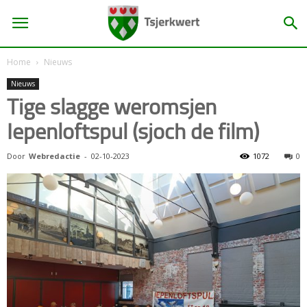
Home
Nieuws
Nieuws
Tige slagge weromsjen
Iepenloftspul (sjoch de film)
Door
Webredactie
-
02-10-2023
1072
0