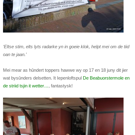
‘Eltse stim, elts lyts radarke yn in goeie klok, helpt mei om de tiid
oan te jaan.’
Mei mear as hûndert toppers hawwe wy op 17 en 18 juny dit jier
wat bysûnders delsetten. It Iepenloftspul
De Beabuorstermole en
de striid tsjin it wetter…
, fantastysk!