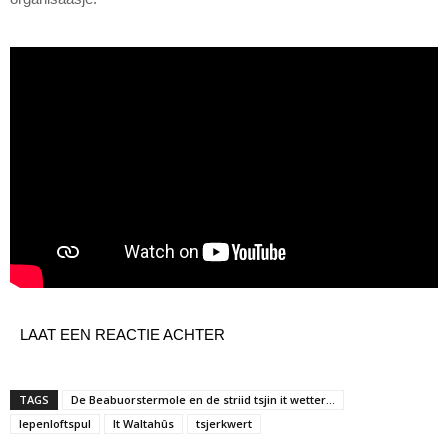
LAAT EEN REACTIE ACHTER
TAGS
De Beabuorstermole en de striid tsjin it wetter...
Iepenloftspul
It Waltahûs
tsjerkwert