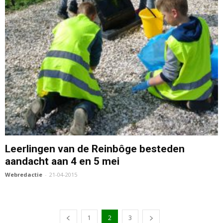
Leerlingen van de Reinbôge besteden
aandacht aan 4 en 5 mei
Webredactie
-
21-04-2015
1
2
3