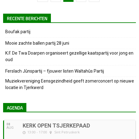
RECENTE BERICHTEN
Boufak partij
Mooie zachte ballen partij 28 juni
K.F. De Twa Doarpen organiseert gezellige kaatspartij voor jong en
oud
Ferslach Jûnspartij – fjouwer listen Waltahûs Partij
Muziekvereniging Eensgezindheid geeft zomerconcert op nieuwe
locatie in Tjerkwerd
AGENDA
08
KERK OPEN TSJERKEPAAD
AUG
13:00 - 17:00
Sint Petruskerk