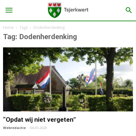
Home
Tags
Dodenherdenking
Tag: Dodenherdenking
“Opdat wij niet vergeten”
Webredactie
-
04-05-2020