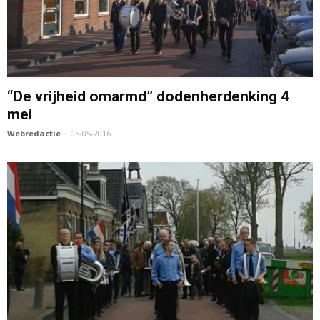
“De vrijheid omarmd” dodenherdenking 4
mei
Webredactie
-
05-05-2016