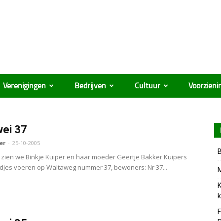
Verenigingen
Bedrijven
Cultuur
Voorzieni
ei 37
er
-
25-10-2005
B
 zien we Binkje Kuiper en haar moeder Geertje Bakker Kuipers
djes voeren op Waltaweg nummer 37, bewoners: Nr 37...
M
K
k
F