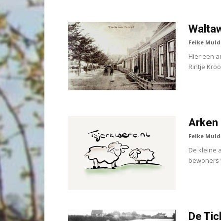
Waltaw
Feike Muld
Hier een a
Rintje Kro
Arken
Feike Muld
De kleine 
bewoners w
De Tich