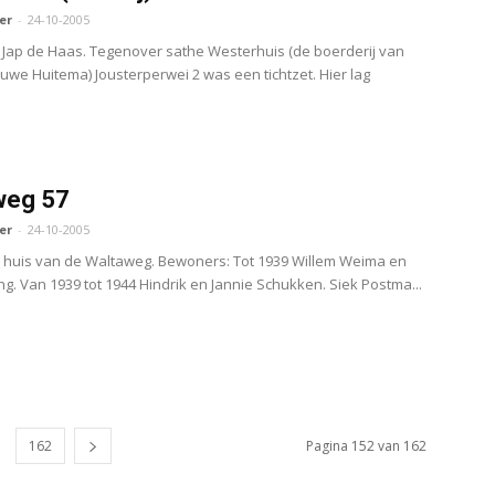
er
-
24-10-2005
 Jap de Haas. Tegenover sathe Westerhuis (de boerderij van
ouwe Huitema) Jousterperwei 2 was een tichtzet. Hier lag
weg 57
er
-
24-10-2005
e huis van de Waltaweg. Bewoners: Tot 1939 Willem Weima en
ng. Van 1939 tot 1944 Hindrik en Jannie Schukken. Siek Postma...
162
Pagina 152 van 162