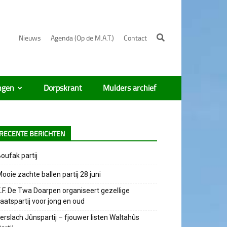
Nieuws
Agenda (Op de M.A.T.)
Contact
ngen
Dorpskrant
Mulders archief
RECENTE BERICHTEN
oufak partij
ooie zachte ballen partij 28 juni
.F. De Twa Doarpen organiseert gezellige
aatspartij voor jong en oud
erslach Jûnspartij – fjouwer listen Waltahûs