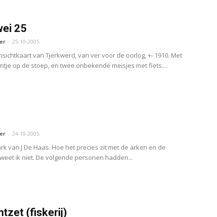
ei 25
er
-
25-10-2005
nsichtkaart van Tjerkwerd, van ver voor de oorlog, +- 1910. Met
ontje op de stoep, en twee onbekende meisjes met fiets....
er
-
24-10-2005
ark van J De Haas. Hoe het precies zit met de arken en de
eet ik niet. De volgende personen hadden...
tzet (fiskerij)