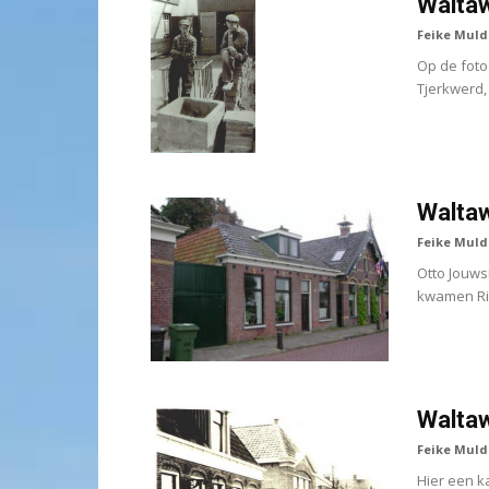
Waltaw
Feike Muld
Op de foto 
Tjerkwerd,
Waltaw
Feike Muld
Otto Jouws
kwamen Rin
Waltaw
Feike Muld
Hier een ka