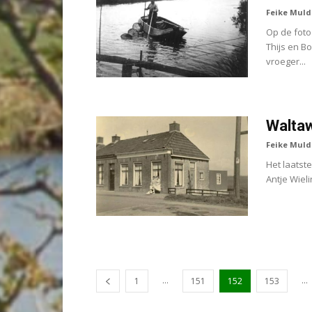
Feike Muld
Op de foto
Thijs en B
vroeger...
Walta
Feike Muld
Het laatst
Antje Wieli
...
...
1
151
152
153