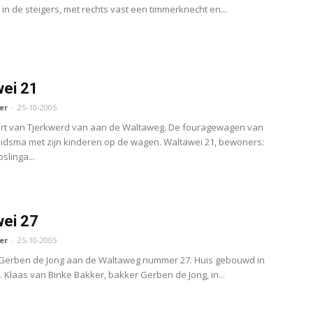
 in de steigers, met rechts vast een timmerknecht en...
ei 21
er
-
25-10-2005
art van Tjerkwerd van aan de Waltaweg. De fouragewagen van
dsma met zijn kinderen op de wagen. Waltawei 21, bewoners:
slinga...
ei 27
er
-
25-10-2005
 Gerben de Jong aan de Waltaweg nummer 27. Huis gebouwd in
.r. Klaas van Binke Bakker, bakker Gerben de Jong, in...