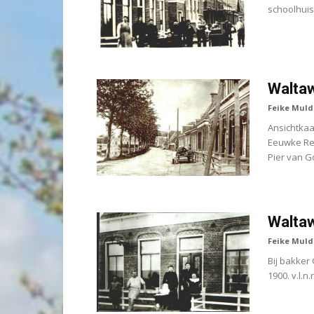
schoolhuis
Waltaw
Feike Muld
Ansichtka
Eeuwke Rei
Pier van Go
Waltaw
Feike Muld
Bij bakker
1900. v.l.n