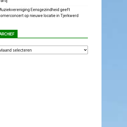
artij
uziekvereniging Eensgezindheid geeft
omerconcert op nieuwe locatie in Tjerkwerd
ARCHIEF
chief