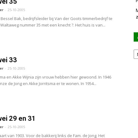
ei 35
P
er
-
25-10-2005
M
z
Bessel Bak, bedrijfsleider bij Van der Goots timmerbedrijf te
 Waltaweg nummer 35 met een knecht ?. Het huis is van...
Ar
ei 33
er
-
25-10-2005
ma en Akke Wijnia zijn vrouw hebben hier gewoond. In 1946
ze de Jong en Akke Jorritsma er te wonen. In 1954...
ei 29 en 31
er
-
25-10-2005
art van 1903. Voor de bakkerij links de Fam. de Jong. Het