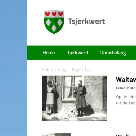
Tsjerkwert
Home
Tjerkwerd
Dorpsbelang
Home
Blog
Pagina 152
Waltaw
Feike Muld
Op de foto
die de een