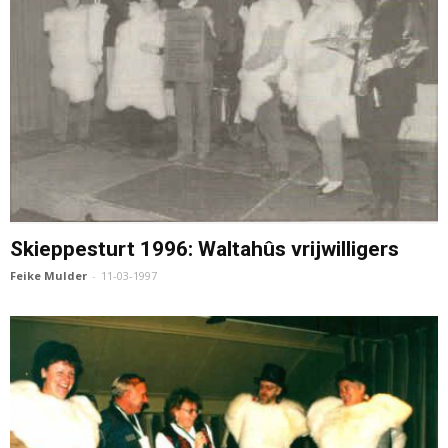
Skieppesturt 1996: Waltahûs vrijwilligers
Feike Mulder
-
11-03-1997