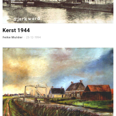
Kerst 1944
Feike Mulder
-
23-12-1994