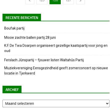
125
126
127
RECENTE BERICHTEN
Boufak partij
Mooie zachte ballen partij 28 juni
K.F. De Twa Doarpen organiseert gezellige kaatspartij voor jong en
oud
Ferslach Jûnspartij – fjouwer listen Waltahûs Partij
Muziekvereniging Eensgezindheid geeft zomerconcert op nieuwe
locatie in Tjerkwerd
ARCHIEF
Archief