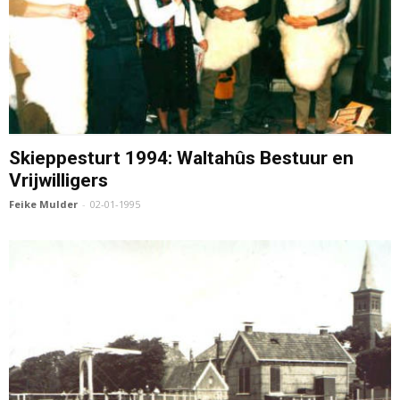
Skieppesturt 1994: Waltahûs Bestuur en
Vrijwilligers
Feike Mulder
-
02-01-1995