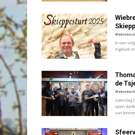
Wiebre
Skiepp
Webredact
In een vol
ingeluid. I
Thomas
de Tsj
Webredact
Zaterdag 2
open dartk
van binnen
Sfeerv