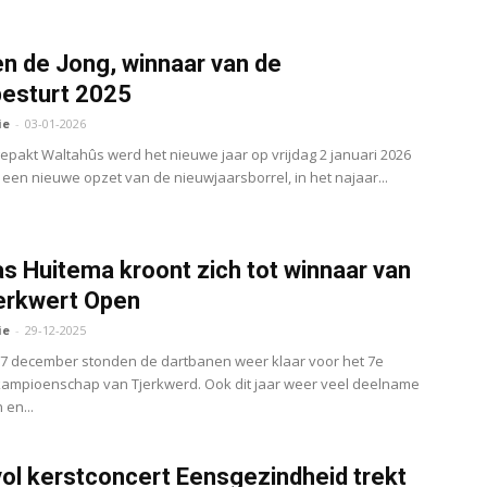
n de Jong, winnaar van de
esturt 2025
ie
-
03-01-2026
gepakt Waltahûs werd het nieuwe jaar op vrijdag 2 januari 2026
n een nieuwe opzet van de nieuwjaarsborrel, in het najaar...
 Huitema kroont zich tot winnaar van
erkwert Open
ie
-
29-12-2025
7 december stonden de dartbanen weer klaar voor het 7e
ampioenschap van Tjerkwerd. Ook dit jaar weer veel deelname
 en...
ol kerstconcert Eensgezindheid trekt