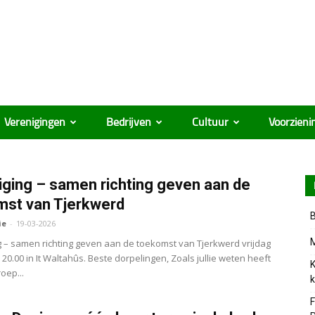
Verenigingen
Bedrijven
Cultuur
Voorzieni
iging – samen richting geven aan de
mst van Tjerkwerd
B
ie
-
19-03-2026
M
g – samen richting geven aan de toekomst van Tjerkwerd vrijdag
 20.00 in It Waltahûs. Beste dorpelingen, Zoals jullie weten heeft
K
oep...
k
F