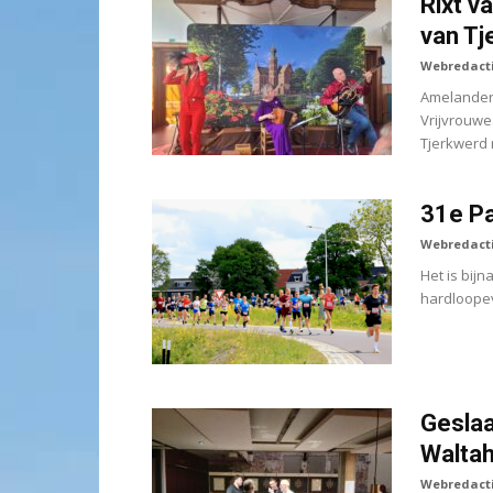
Rixt v
van Tj
Webredact
Amelander 
Vrijvrouwe
Tjerkwerd 
31e Pa
Webredact
Het is bijn
hardloopev
Geslaa
Walta
Webredact