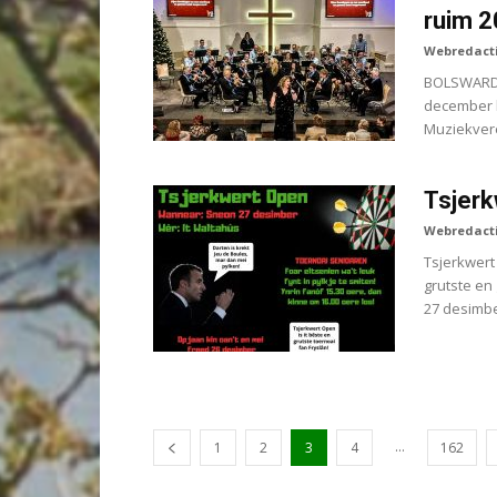
ruim 
Webredact
BOLSWARD 
december h
Muziekvere
Tsjerk
Webredact
Tsjerkwert
grutste en
27 desimbe
...
1
2
3
4
162