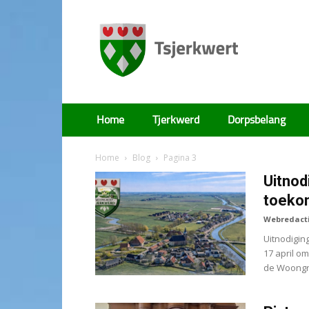
Tsjerkwert
Home
Tjerkwerd
Dorpsbelang
Home
Blog
Pagina 3
Uitnod
toeko
Webredact
Uitnodigin
17 april om
de Woongr