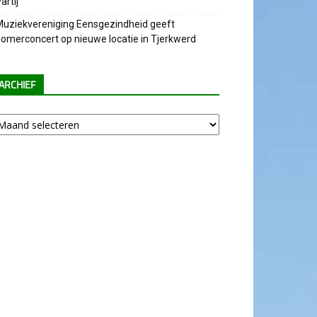
artij
uziekvereniging Eensgezindheid geeft
omerconcert op nieuwe locatie in Tjerkwerd
ARCHIEF
chief