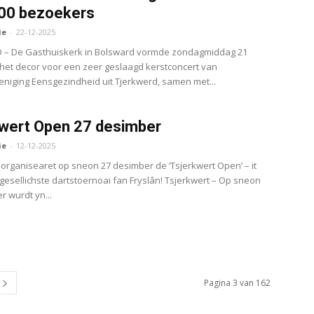
200 bezoekers
ie
-
22-12-2025
– De Gasthuiskerk in Bolsward vormde zondagmiddag 21
et decor voor een zeer geslaagd kerstconcert van
niging Eensgezindheid uit Tjerkwerd, samen met...
wert Open 27 desimber
ie
-
12-12-2025
 organisearet op sneon 27 desimber de ‘Tsjerkwert Open’ – it
 gesellichste dartstoernoai fan Fryslân! Tsjerkwert – Op sneon
r wurdt yn...
Pagina 3 van 162