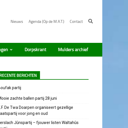
Nieuws
Agenda (Op de M.A.T.)
Contact
ngen
Dorpskrant
Mulders archief
RECENTE BERICHTEN
oufak partij
ooie zachte ballen partij 28 juni
.F. De Twa Doarpen organiseert gezellige
aatspartij voor jong en oud
erslach Jûnspartij – fjouwer listen Waltahûs