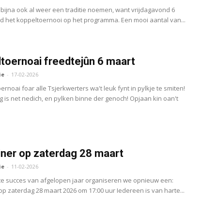
t bijna ook al weer een traditie noemen, want vrijdagavond 6
d het koppeltoernooi op het programma. Een mooi aantal van...
toernoai freedtejûn 6 maart
ie
-
17-02-2026
ernoai foar alle Tsjerkwerters wa't leuk fynt in pylkje te smiten!
g is net nedich, en pylken binne der genoch! Opjaan kin oan't
iner op zaterdag 28 maart
ie
-
11-02-2026
te succes van afgelopen jaar organiseren we opnieuw een:
 op zaterdag 28 maart 2026 om 17:00 uur Iedereen is van harte...