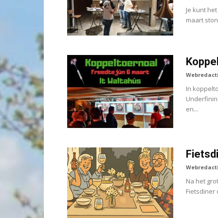
Je kunt he
maart ston
Koppel
Webredact
In koppelto
Underfinin
en...
Fietsd
Webredact
Na het gro
Fietsdiner