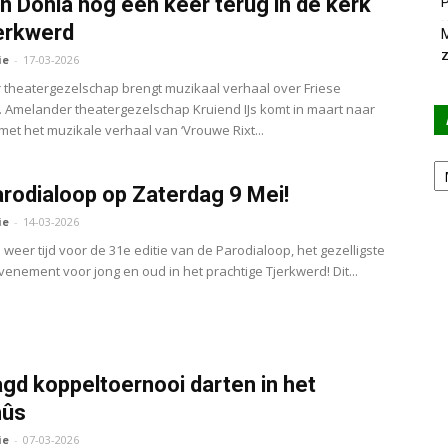
an Donia nog één keer terug in de kerk
P
erkwerd
M
z
ie
-
17-03-2026
theatergezelschap brengt muzikaal verhaal over Friese
. Amelander theatergezelschap Kruiend IJs komt in maart naar
met het muzikale verhaal van ‘Vrouwe Rixt...
Ar
rodialoop op Zaterdag 9 Mei!
ie
-
14-03-2026
a weer tijd voor de 31e editie van de Parodialoop, het gezelligste
enement voor jong en oud in het prachtige Tjerkwerd! Dit...
gd koppeltoernooi darten in het
hûs
ie
-
07-03-2026